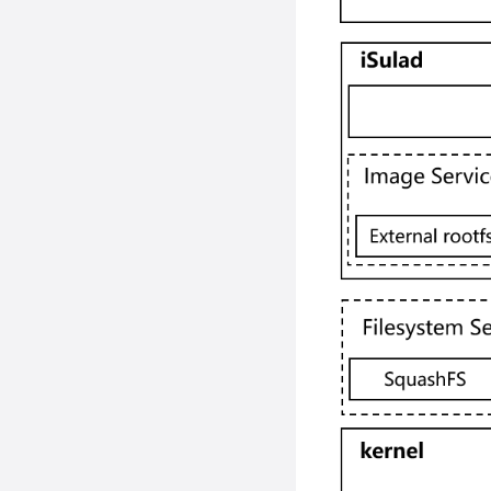
接口
运行容器
接口
特权容器
描述
限制
停止容器
使用限制
资源共享
CRI_v1alpha2接口
场景说明
强制停止容器
限制运行时的CPU资
使用限制
CRI_v1接口
描述
源
删除容器
使用指导
接口
镜像管理
概述
限制运行时的内存
接入容器
新增字段描述
容器健康状态检查
docker镜像管理
限制运行时的IO资源
重命名容器
新增接口描述
embedded镜像管理
查询信息
场景说明
限制容器rootfs存储
在容器中执行新命令
变更描述
配置方法
安全特性
查询信息
空间
查询单个容器信息
使用手册
检查规则
查询服务版本信息
支持OCI hooks
seccomp安全配置场
限制容器内文件句柄
查询所有容器信息
景
使用限制
数
使用限制
查询系统级信息
本地卷管理
描述
重启容器
capabilities安全配置
限制容器内可以创建
接口
iSulad shim v2 对接
概述
场景
的进程/线程数
等待容器退出
StratoVirt
使用限制
注意事项
SELinux安全配置场
配置容器内的ulimit值
查看容器中进程信息
iSulad支持cgroup v2
概述
使用方法
景
查看容器使用的资源
对接 containerd-
iSulad支持CDI
概述
shim-kata-v2
获取容器日志
配置iSulad支持
概述
cgroup v2
容器与主机之间数据
配置iSulad支持CDI