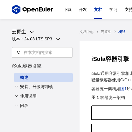
下载
开发
文档
学习
支
云原生
文档中心
云原生
概述
版本：
24.03 LTS SP3
iSula容器引擎
iSula容器引擎
iSula通用容器引擎
概述
轻量级容器使用C/C
安装、升级与卸载
容器统一架构如
图1
所
使用说明
安装与配置
图 1
容器统一架构
附录
升级
容器管理
安装方法
卸载
配置方法
支持CNI网络
命令行参数说明
创建容器
描述
CNI配置参数
启动容器
容器资源管理
描述