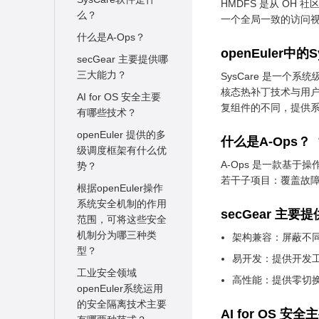
HMDFS 是从 O
么？
一个全局一致的访问
openEuler有哪些SIG
组？要如何加入？
什么是A-Ops？
openEuler中
如何贡献openEuler
secGear 主要提供哪
社区？
三大能力？
SysCare 是一个
核态热补丁技术与用户
从哪些渠道可以获取
AI for OS 安全主要
复组件的不同，提供
openEuler的最新资
有哪些技术？
讯？可以在哪些平台
openEuler 提供的多
什么是A-Ops？
和其他openEuler用
级调度框架有什么优
户交流？
A-Ops 是一款基
势？
若干子项目：覆盖故障发现
openEuler社区有哪
根据openEuler操作
些合作伙伴？应用于
系统安全机制的作用
哪些行业？
secGear 主
范围，可将这些安全
openEuler操作系统
机制分为哪三种类
架构兼容：屏蔽不同
噪声是指什么？
型？
易开发：提供开发
openEuler常用repo
工业安全领域
高性能：提供零切换特
源
openEuler系统运用
的安全隔离技术主要
AI for OS 