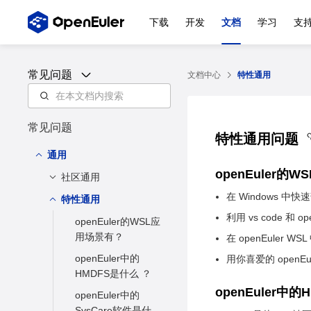
下载
开发
文档
学习
支
常见问题
文档中心
特性通用
常见问题
特性通用问题
通用
openEuler的
社区通用
在 Windows 中快速
特性通用
openEuler 是什么？
利用 vs code 和
openEuler社区是怎
openEuler的WSL应
么样的？
用场景有？
在 openEuler W
openEuler支持哪些
openEuler中的
用你喜爱的 openEu
架构？
HMDFS是什么 ？
openEuler中
openEuler多久发布
openEuler中的
一次新版本？
SysCare软件是什