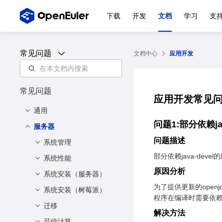
下载
开发
文档
学习
支
常见问题
文档中心
应用开发
常见问题
应用开发常见
通用
问题1:部分依赖j
服务器
社区通用
问题描述
特性通用
系统管理
openEuler 是什么？
部分依赖java-dev
openEuler社区是怎
系统性能
openEuler的WSL应
问题1：使用
么样的？
用场景有？
systemctl和top命令
原因分析
系统安装（服务器）
为什么在 openEuler
查询libvirtd服务占用
openEuler支持哪些
openEuler中的
22.03 SP1 系统中，
为了提供更新的openjd
系统安装（树莓派）
问题1：安装
内存不同
架构？
HMDFS是什么 ？
启动 NFS 服务后，
程序在编译时需要依赖ja
openEuler时选择第
迁移
问题1:树莓派启动失
问题2：设置RAID0
尽管最初可以达到千
openEuler多久发布
openEuler中的
二盘位为安装目标，
解决方法
败
卷，参数stripsize设
兆网络速率，但经过
一次新版本？
可信计算
SysCare软件是什
迁移过程中可能需要