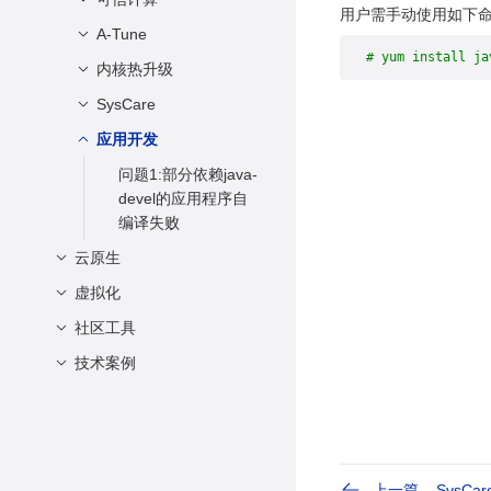
操作系统无法启动
置为4时出错
不到一天的写入操
用户需手动使用如下命令安装
问题2:nmcli 命令连
么？
用到的网站链接
openEuler有哪些SIG
A-Tune
问题1:开启IMA评估
问题2：openEuler开
作，客户端的响应速
接 WIFI 失败
问题3：使用
组？要如何加入？
什么是A-Ops？
为什么在同样分配的
enforce模式并配置
# yum install ja
机后进入emergency
度会急剧下降到大约
内核热升级
问题1：train命令训
rpmbuild编译
问题3:tensorflow包
物理内存下，
默认策略后，系统启
模式
2MB/s？
如何贡献openEuler
secGear 主要提供哪
练模型出错，提示
mariadb失败
SysCare
及相关包安装失败
问题1:执行nvwa
openEuler 显示的可
动失败
社区？
三大能力？
问题3：系统中存在
“training data failed”
如何解决 openEuler
update后未升级
问题4：使用默认配
用内存比 CentOS
应用开发
问题1：报错：“alloc
问题2：开启IMA评估
无法激活的逻辑卷组
系统中由于 ext4 文
从哪些渠道可以获取
AI for OS 安全主要
问题2：atune-adm
置启动SNTP服务失
少？
问题2:开启加速特性
upatch module
enforce模式后，部
时，重装系统失败
件系统的 inode 错误
openEuler的最新资
有哪些技术？
问题1:部分依赖java-
无法连接atuned服务
败
后，nvwa执行命令失
如果在迁移软件包时
memory failed”
分文件执行失败
而导致的文件创建失
讯？可以在哪些平台
devel的应用程序自
问题4：选择安装源
openEuler 提供的多
问题3：atuned服务
败
问题5：安装时出现
遇到宏无法解析的问
败问题？
和其他openEuler用
问题2：报错: “patch
问题3：开启IMA评估
编译失败
出现异常
级调度框架有什么优
无法启动，提示“Job
软件包冲突、文件冲
题，该如何解决？
户交流？
问题3:热升级后，相
file error 2”
模式后，跨
如何解决 openEuler
势？
云原生
问题5：如何手动开
for atuned.service
突或缺少软件包导致
关现场未被恢复
在进行虚拟机热迁移
openEuler 22.03
系统中业务进程因
openEuler社区有哪
问题3：报错: “build
启kdump服务
failed because a
安装失败
根据openEuler操作
虚拟化
iSulad
时，应该如何准备环
LTS SP版本安装软件
glibc 线程缓存特性导
些合作伙伴？应用于
问题4:恢复失败，日
project error 11”
timeout was
系统安全机制的作用
问题6：多块磁盘组
问题6：libiscsi降级
境并检查迁移前的必
包时出现报错信息
致的内存占用过高问
哪些行业？
志显示Can't fork for
社区工具
Docker
虚拟化
问题1：修改iSulad默
exceeded.”
范围，可将这些安全
成逻辑卷安装系统
失败
要条件？
题？
948: File exists
认运行时为lxc，启动
问题4:开启IMA摘要
openEuler操作系统
机制分为哪三种类
技术案例
容器镜像构建
AI
问题1：docker
问题1：使用
后，再次安装不能只
问题7：xfsprogs降
什么是虚拟机热迁
容器报错：Failed to
列表评估模式后，
为什么在 ARM 架构
噪声是指什么？
问题5:使用nvwa去保
型？
v18.09.9拉起的容器
libcareplus工具制作
选其中一块磁盘
Kubernetes
isocut
案例汇总
问题1：isula-build拉
1. 解决 Hugging
级失败
移，它与虚拟机冷迁
initialize engine or
IMA摘要列表文件签
上进行 fio 压测多盘
存和恢复简单程序
挂载点相比docker
的qemu热补丁无法
openEuler常用repo
工业安全领域
问题7：x86物理机
取镜像报错：pinging
Face 连接错误
移有什么区别？
runtime
名正确，但是导入失
场景时，性能仅为
Kmesh
DDE
(hello world)，显示
问题1：Kubernetes
问题1:默认 rpm 包列
问题8：elfutils降级
v19.03.0及以后的版
加载
源
openEuler系统运用
UEFI模式由于secure
container registry
败
X86 架构的一半？
2. 在 RAG 容器中调
失败或者程序未在执
+ docker为什么无法
表安装系统失败
失败
如何将SQL Server数
问题2：使用iSulad
本多一个
Kuasar
patch-tracking
的安全隔离技术主要
问题1：在使用集群
问题1:安装DDE后，
问题2：使用
boot安全选项问题无
xx: get xx: dial tcp
用问答接口
行
部署
据从Windows迁移到
CRI V1接口，报错：
问题5：openEuler
为什么在机器掉电
上一篇
SysCar