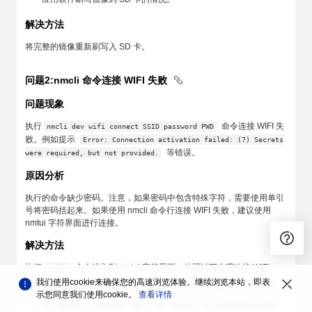
解决方法
将完整的镜像重新刷写入 SD 卡。
问题2:nmcli 命令连接 WIFI 失败
问题现象
执行
命令连接 WIFI 失
nmcli dev wifi connect SSID password PWD
败。例如提示
Error: Connection activation failed: (7) Secrets
等错误。
were required, but not provided.
原因分析
执行的命令缺少密码。注意，如果密码中包含特殊字符，需要使用单引
号将密码括起来。如果使用 nmcli 命令行连接 WIFI 失败，建议使用
nmtui 字符界面进行连接。
解决方法
执行
命令进入到 nmtui 字符界面，按照以下步骤连接 WIFI。
nmtui
我们使用cookie来确保您的高速浏览体验。继续浏览本站，即表
选择
，按
进入编辑网络连接窗口。
Edit a connection
Enter
示您同意我们使用cookie。
查看详情
按下键盘右方向键选择
，按
进入新建网络连接窗
Add
Enter