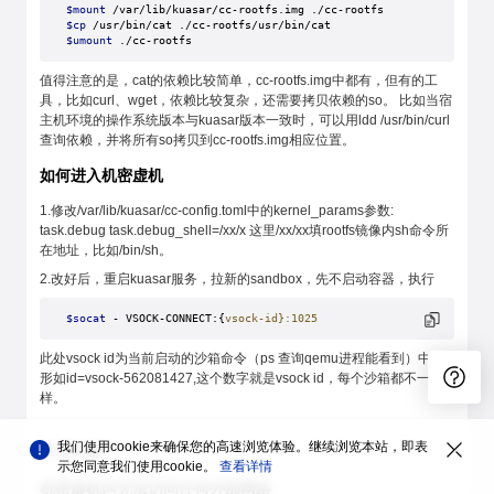
$mount
 /var/lib/kuasar/cc-rootfs.img ./cc-rootfs
$cp
 /usr/bin/cat ./cc-rootfs/usr/bin/cat
$umount
 ./cc-rootfs
值得注意的是，cat的依赖比较简单，cc-rootfs.img中都有，但有的工
具，比如curl、wget，依赖比较复杂，还需要拷贝依赖的so。 比如当宿
主机环境的操作系统版本与kuasar版本一致时，可以用ldd /usr/bin/curl
查询依赖，并将所有so拷贝到cc-rootfs.img相应位置。
如何进入机密虚机
1.修改/var/lib/kuasar/cc-config.toml中的kernel_params参数:
task.debug task.debug_shell=/xx/x 这里/xx/xx填rootfs镜像内sh命令所
在地址，比如/bin/sh。
2.改好后，重启kuasar服务，拉新的sandbox，先不启动容器，执行
$socat
 - VSOCK-CONNECT:{
vsock-id}:1025
此处vsock id为当前启动的沙箱命令（ps 查询qemu进程能看到）中，
形如id=vsock-562081427,这个数字就是vsock id，每个沙箱都不一
样。
我们使用cookie来确保您的高速浏览体验。继续浏览本站，即表
常见问题
示您同意我们使用cookie。
查看详情
机密虚机内无法访问任何外部网络