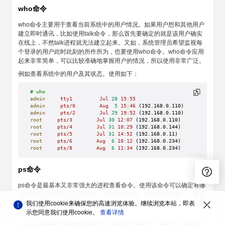
who命令
who命令主要用于查看当前系统中的用户情况。如果用户想和其他用户
建立即时通讯，比如使用talk命令，那么首先要确定的就是该用户确实
在线上，不然talk进程就无法建立起来。又如，系统管理员希望监视每
个登录的用户此时此刻的所作所为，也要使用who命令。who命令应用
起来非常简单，可以比较准确地掌握用户的情况，所以使用非常广泛。
例如查看系统中的用户及其状态。使用如下：
# who
admin
     tty1
         Jul
 28
 15:55
admin
     pts/0
        Aug
  5
 15:46
 (192.168.0.110)
admin
     pts/2
        Jul
 29
 19:52
 (192.168.0.110)
root
     pts/3
        Jul
 30
 12:07
 (192.168.0.110)
root
     pts/4
        Jul
 31
 10:29
 (192.168.0.144)
root
     pts/5
        Jul
 31
 14:52
 (192.168.0.11)
root
     pts/6
        Aug
  6
 10:12
 (192.168.0.234)
root
     pts/8
        Aug
  6
 11:34
 (192.168.0.234)
ps命令
ps命令是最基本又非常强大的进程查看命令。使用该命令可以确定有哪
些进程正在运行和运行的状态、进程是否结束、进程有没有僵尸、哪些
进程占用了过多的资源等，大部分进程信息都是可以通过执行该命令得
我们使用cookie来确保您的高速浏览体验。继续浏览本站，即表
到的。
示您同意我们使用cookie。
查看详情