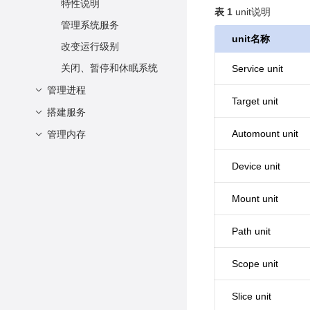
设置磁盘调度算法
管理软件包组
特性说明
表 1
unit说明
设置NMI watchdog
检查并更新
管理系统服务
unit名称
改变运行级别
关闭、暂停和休眠系统
Service unit
管理进程
Target unit
搭建服务
查看进程
调度启动进程
Automount unit
管理内存
搭建repo服务器
挂起/恢复进程
搭建FTP服务器
基本概念
概述
Device unit
查看内存
创建/更新本地repo源
搭建web服务器
总体介绍
Mount unit
部署远端repo源
使用vsftpd
搭建数据库服务器
Apache服务器
使用repo源
配置vsftpd
Nginx服务器
PostgreSql服务器
Path unit
验证FTP服务是否搭
Mariadb服务器
建成功
Scope unit
MySQL服务器
配置防火墙
openGauss服务器
Slice unit
传输文件