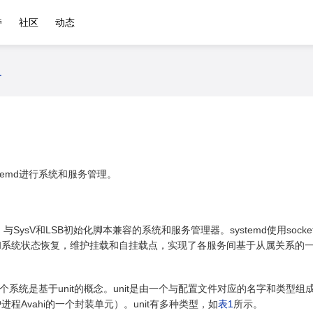
持
社区
动态
务
temd进行系统和服务管理。
ux下，与SysV和LSB初始化脚本兼容的系统和服务管理器。systemd使用so
和系统状态恢复，维护挂载和自挂载点，实现了各服务间基于从属关系的
整个系统是基于unit的概念。unit是由一个与配置文件对应的名字和类型组成的（例
程Avahi的一个封装单元）。unit有多种类型，如
表1
所示。