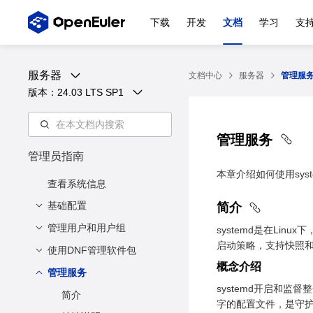
下载
开发
文档
学习
支
服务器
文档中心
服务器
管理服
版本：
24.03 LTS SP1
管理服务
管理员指南
本章介绍如何使用sys
查看系统信息
基础配置
简介
管理用户和用户组
设置语言环境
systemd是在Lin
启动策略，支持快照
设置键盘
使用DNF管理软件包
管理用户
概念介绍
设置日期和时间
管理用户组
管理服务
配置DNF
systemd开启和监督
设置kdump
管理软件包
简介
字的配置文件，是守护进