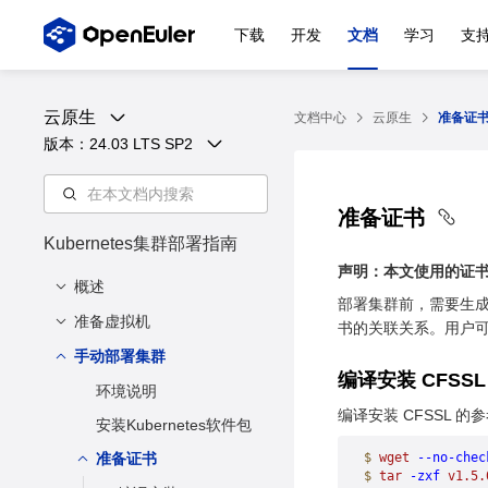
下载
开发
文档
学习
支
云原生
文档中心
云原生
准备证
版本：
24.03 LTS SP2
准备证书
Kubernetes集群部署指南
声明：本文使用的证
概述
部署集群前，需要生成
准备虚拟机
集群状态
书的关联关系。用户可以
手动部署集群
安装依赖工具
编译安装 CFSS
准备虚拟机磁盘文件
环境说明
编译安装 CFSSL
打开 VNC 防火墙端口
安装Kubernetes软件包
准备虚拟机配置文件
准备证书
$
 wget
 --no-chec
$
 tar
 -zxf
 v1.5.