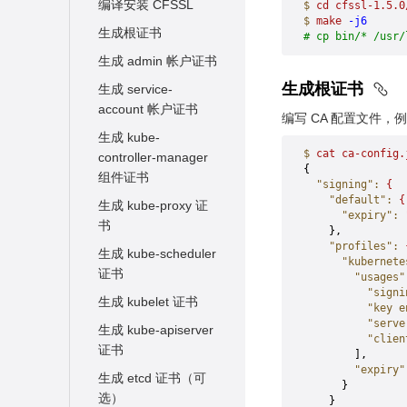
安装虚拟机
编译安装 CFSSL
$
 cd
 cfssl-1.5.0
$
 make
 -j6
生成根证书
# cp bin/* /usr/
生成 admin 帐户证书
生成根证书
生成 service-
account 帐户证书
编写 CA 配置文件，例如 c
生成 kube-
$
 cat
 ca-config.
controller-manager
{
组件证书
  "signing"
:
 {
    "default"
:
 {
生成 kube-proxy 证
      "expiry"
:
 
书
    },
    "profiles"
:
 
生成 kube-scheduler
      "kubernete
证书
        "usages"
          "signi
生成 kubelet 证书
          "key e
          "serve
生成 kube-apiserver
          "clien
证书
        ],
        "expiry"
生成 etcd 证书（可
      }
选）
    }