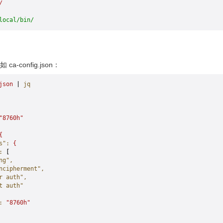
/
local/bin/
a-config.json：
json
 | 
jq
"8760h"
{
s"
:
 {
:
 [
ng"
,
ncipherment"
,
r auth"
,
t auth"
:
 "8760h"