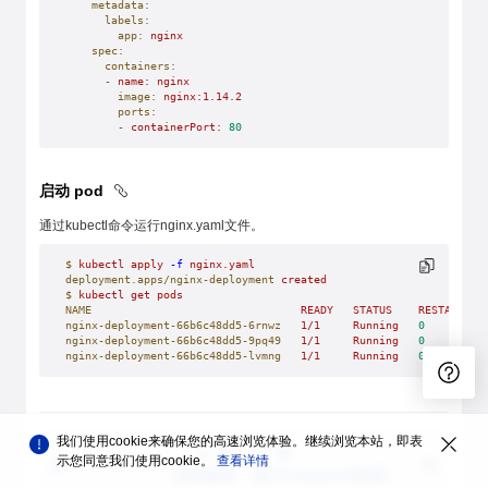
    metadata:
      labels:
        app:
 nginx
    spec:
      containers:
      -
 name:
 nginx
        image:
 nginx:1.14.2
        ports:
        -
 containerPort:
 80
启动 pod
通过kubectl命令运行nginx.yaml文件。
$
 kubectl
 apply
 -f
 nginx.yaml
deployment.apps/nginx-deployment
 created
$
 kubectl
 get
 pods
NAME
                                READY
   STATUS
    RESTARTS
  
nginx-deployment-66b6c48dd5-6rnwz
   1/1
     Running
   0
         
nginx-deployment-66b6c48dd5-9pq49
   1/1
     Running
   0
         
nginx-deployment-66b6c48dd5-lvmng
   1/1
     Running
   0
         
我们使用cookie来确保您的高速浏览体验。继续浏览本站，即表
上一篇
下一篇
示您同意我们使用cookie。
查看详情
拆除集群
基于containerd部署集