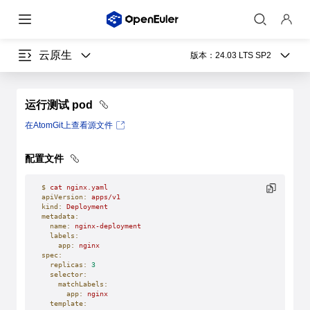
云原生
版本：
24.03 LTS SP2
运行测试 pod
在AtomGit上查看源文件
配置文件
$
 cat
 nginx.yaml
apiVersion:
 apps/v1
kind:
 Deployment
metadata:
  name:
 nginx-deployment
  labels:
    app:
 nginx
spec:
  replicas:
 3
  selector:
    matchLabels:
      app:
 nginx
  template: