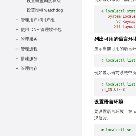
设置磁盘调度算法
设置NMI watchdog
# localectl stat
   System
 Locale
管理用户和用户组
       VC
 Keymap
      X11
 Layout
使用 DNF 管理软件包
管理用户
管理用户组
列出可用的语言环
管理服务
配置DNF
管理软件包
显示当前可用的语言
管理进程
简介
管理软件包组
特性说明
搭建服务
查看进程
# localectl list
检查并更新
管理系统服务
调度启动进程
管理内存
搭建 repo 服务器
例如显示当前系统中
改变运行级别
挂起/恢复进程
搭建 FTP 服务器
基本概念
概述
# localectl list
关闭、暂停和休眠系统
查看内存
创建/更新本地repo源
搭建 web 服务器
总体介绍
zh_CN.UTF-8
部署远端repo源
使用vsftpd
搭建数据库服务器
Apache服务器
设置语言环境
使用repo源
配置vsftpd
Nginx服务器
PostgreSql服务器
要设置语言环境，在r
验证FTP服务是否搭
Mariadb服务器
况修改。
建成功
MySQL服务器
# localectl set-
配置防火墙
openGauss服务器