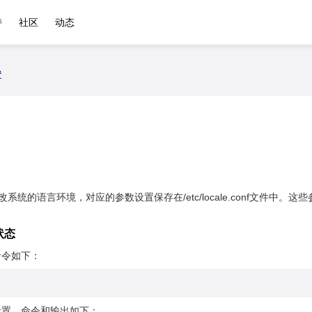
持
社区
动态
置
tl修改系统的语言环境，对应的参数设置保存在/etc/locale.conf文件中
状态
命令如下：
设置，命令和输出如下：