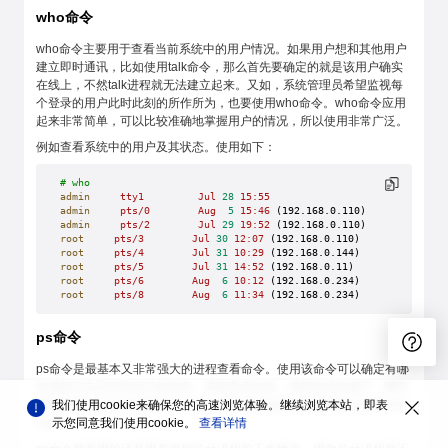
who命令
who命令主要用于查看当前系统中的用户情况。如果用户想和其他用户
建立即时通讯，比如使用talk命令，那么首先要确定的就是该用户确实
在线上，不然talk进程就无法建立起来。又如，系统管理员希望监视每
个登录的用户此时此刻的所作所为，也要使用who命令。who命令应用
起来非常简单，可以比较准确地掌握用户的情况，所以使用非常广泛。
例如查看系统中的用户及其状态。使用如下：
# who
admin
     tty1
         Jul
 28
 15:55
admin
     pts/0
        Aug
  5
 15:46
 (192.168.0.110)
admin
     pts/2
        Jul
 29
 19:52
 (192.168.0.110)
root
     pts/3
        Jul
 30
 12:07
 (192.168.0.110)
root
     pts/4
        Jul
 31
 10:29
 (192.168.0.144)
root
     pts/5
        Jul
 31
 14:52
 (192.168.0.11)
root
     pts/6
        Aug
  6
 10:12
 (192.168.0.234)
root
     pts/8
        Aug
  6
 11:34
 (192.168.0.234)
ps命令
ps命令是最基本又非常强大的进程查看命令。使用该命令可以确定有哪
些进程正在运行和运行的状态、进程是否结束、进程有没有僵尸、哪些
进程占用了过多的资源等，大部分进程信息都是可以通过执行该命令得
我们使用cookie来确保您的高速浏览体验。继续浏览本站，即表
到的。
示您同意我们使用cookie。
查看详情