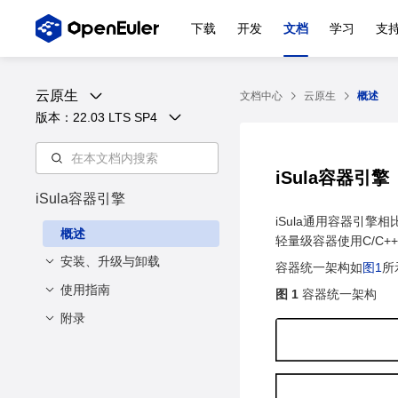
下载
开发
文档
学习
支
云原生
文档中心
云原生
概述
版本：
22.03 LTS SP4
iSula容器引擎
iSula容器引擎
iSula通用容器引擎
概述
轻量级容器使用C/C
安装、升级与卸载
容器统一架构如
图1
所
使用指南
安装与配置
图 1
容器统一架构
附录
升级
简介
安装方法
卸载
容器管理
配置方法
命令行参数说明
描述
支持CNI网络
CNI配置参数
创建容器