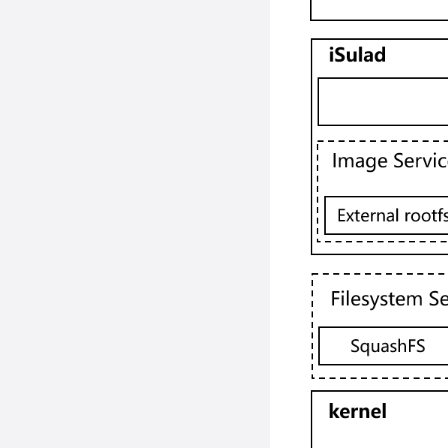
接口
启动容器
容器资源管理
描述
限制
运行容器
接口
特权容器
描述
停止容器
使用限制
资源共享
CRI接口
场景说明
强制停止容器
限制运行时的CPU资
使用限制
镜像管理
描述
源
删除容器
使用指导
接口
容器健康状态检查
docker镜像管理
限制运行时的内存
接入容器
embedded镜像管理
查询信息
场景说明
限制运行时的IO资源
重命名容器
配置方法
安全特性
查询服务版本信息
限制容器rootfs存储
在容器中执行新命令
检查规则
查询系统级信息
支持OCI hooks
seccomp安全配置场
空间
景
查询单个容器信息
使用限制
本地卷管理
描述
限制容器内文件句柄
capabilities安全配置
查询所有容器信息
数
接口
iSulad shim v2 对接
概述
场景
重启容器
StratoVirt
限制容器内可以创建
使用限制
注意事项
SELinux安全配置场
的进程/线程数
等待容器退出
概述
使用方法
景
配置容器内的ulimit值
查看容器中进程信息
对接 containerd-
shim-kata-v2
查看容器使用的资源
获取容器日志