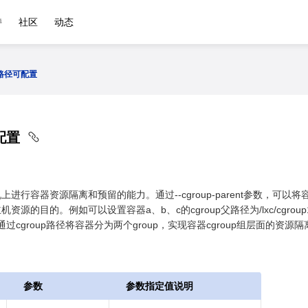
持
社区
动态
p路径可配置
可配置
进行容器资源隔离和预留的能力。通过--cgroup-parent参数，可以将
源的目的。例如可以设置容器a、b、c的cgroup父路径为/lxc/cgroup1
，这样通过cgroup路径将容器分为两个group，实现容器cgroup组层面的资源
参数
参数指定值说明