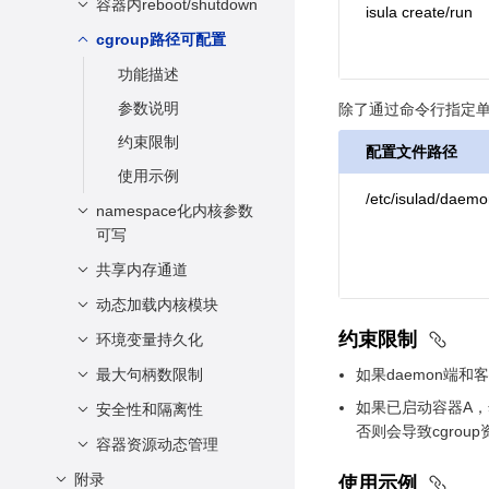
参数说明
容器内reboot/shutdown
功能描述
isula create/run
约束限制
参数说明
cgroup路径可配置
功能描述
使用示例
约束限制
参数说明
功能描述
使用示例
约束限制
参数说明
除了通过命令行指定单个
使用示例
约束限制
配置文件路径
使用示例
/etc/isulad/daemo
namespace化内核参数
可写
共享内存通道
功能描述
参数说明
动态加载内核模块
功能描述
约束限制
约束限制
参数说明
环境变量持久化
功能描述
使用示例
约束限制
参数说明
最大句柄数限制
功能描述
如果daemon端和客户
使用示例
约束限制
如果已启动容器A，
参数说明
安全性和隔离性
功能描述
否则会导致cgrou
使用示例
约束限制
参数说明
容器资源动态管理
user-namespace多
对多
使用示例
约束限制
附录
设备管理
使用示例