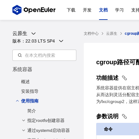
下载
开发
文档
学习
支
云原生
文档中心
云原生
cgrou
版本：
22.03 LTS SP4
cgroup路径
系统容器
功能描述
概述
系统容器提供在宿主机上
安装指导
从而达到灵活分配宿主机资
使用指南
为/lxc/cgroup2
简介
参数说明
指定rootfs创建容器
命令
通过systemd启动容器
功能描述