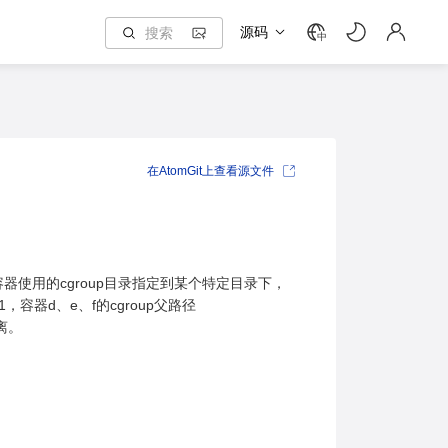
源码
中
在AtomGit上查看源文件
容器使用的cgroup目录指定到某个特定目录下，
，容器d、e、f的cgroup父路径
隔离。