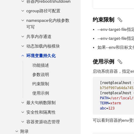
参数说明
容器内reboot/shutdown
功能描述
约束限制
参数说明
cgroup路径可配置
功能描述
约束限制
使用示例
约束限制
参数说明
namespace化内核参数
功能描述
可写
使用示例
约束限制
--env-targe
参数说明
共享内存通道
功能描述
--env-target-
使用示例
约束限制
参数说明
动态加载内核模块
功能描述
如果--env和目标
使用示例
约束限制
参数说明
环境变量持久化
功能描述
使用示例
使用示例
约束限制
参数说明
功能描述
启动系统容器，指定env环境
使用示例
约束限制
参数说明
[root@localhost 
使用示例
约束限制
b75df997a64da745
使用示例
[root@localhost 
PATH
=
/usr/local/
最大句柄数限制
TERM
=
xterm
abc
=
123
安全性和隔离性
功能描述
可以看到容器的env变量（
参数说明
容器资源动态管理
user-namespace多
对多
约束限制
附录
设备管理