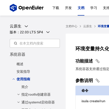
下载
开发
文档
学习
支
云原生
文档中心
云原生
环境变
版本：
22.03 LTS SP4
环境变量持久
系统容器
功能描述
概述
系统容器支持通过指定--e
安装指导
使用指南
参数说明
简介
命令
指定rootfs创建容器
isula create/run
通过systemd启动容器
功能描述