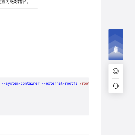
且配置为绝对路径。
文档捉虫
 --system-container
 --external-rootfs
 /root/myrootfs
 none
 init