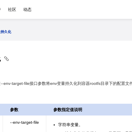
持
社区
动态
量持久化
化
nv-target-file接口参数将env变量持久化到容器rootfs目录下的配置
参数
参数指定值说明
--env-target-file
字符串变量。