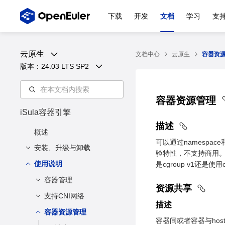
下载
开发
文档
学习
支
云原生
文档中心
云原生
容器资
版本：
24.03 LTS SP2
容器资源管理
iSula容器引擎
描述
概述
可以通过namespace
安装、升级与卸载
验特性，不支持商用。当系统
使用说明
安装与配置
是cgroup v1还是
升级
容器管理
安装方法
资源共享
卸载
配置方法
支持CNI网络
创建容器
描述
描述
启动容器
容器资源管理
描述
容器间或者容器与host之间