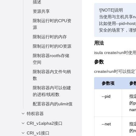
接口
运行容器
接口
描述
![NOTE]说明
限制
停止容器
使用限制
资源共享
当使用与主机共享n
强制停止容器
限制运行时的CPU资
比如使用--pid=
源
删除容器
安全的场景下，谨慎使
限制运行时的内存
接入容器
用法
限制运行时的IO资源
重命名容器
isula create/
限制容器rootfs存储
在容器中执行新命令
参数
空间
查询单个容器信息
create/run时可以
限制容器内文件句柄
查询所有容器信息
数
参数项
参
重启容器
限制容器内可以创建
的进程/线程数
等待容器退出
--pid
指
的p
配置容器内的ulimit值
查看容器中进程信息
na
特权容器
查看容器使用的资源
CRI_v1alpha2接口
场景说明
获取容器日志
--net
指
的n
使用限制
CRI_v1接口
容器与主机之间数据
描述