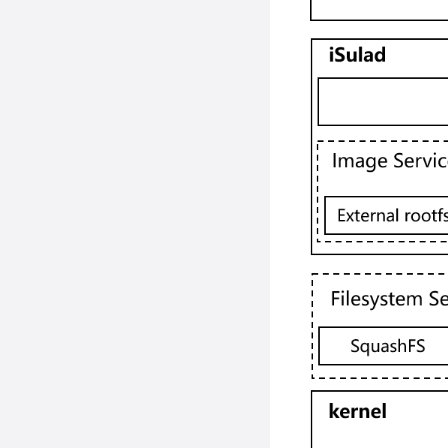
接口
运行容器
接口
特权容器
描述
限制
停止容器
使用限制
资源共享
CRI_v1alpha2接口
场景说明
强制停止容器
限制运行时的CPU资
使用限制
CRI_v1接口
描述
源
删除容器
使用指导
接口
镜像管理
概述
限制运行时的内存
接入容器
新增字段描述
容器健康状态检查
docker镜像管理
限制运行时的IO资源
重命名容器
新增接口描述
embedded镜像管理
查询信息
场景说明
限制容器rootfs存储
在容器中执行新命令
变更描述
配置方法
安全特性
查询信息
空间
查询单个容器信息
使用手册
检查规则
查询服务版本信息
支持OCI hooks
seccomp安全配置场
限制容器内文件句柄
查询所有容器信息
景
使用限制
数
使用限制
查询系统级信息
本地卷管理
描述
重启容器
capabilities安全配置
限制容器内可以创建
接口
iSulad shim v2 对接
概述
场景
的进程/线程数
等待容器退出
StratoVirt
使用限制
注意事项
SELinux安全配置场
配置容器内的ulimit值
查看容器中进程信息
iSulad支持cgroup v2
概述
使用方法
景
查看容器使用的资源
对接 containerd-
iSulad支持CDI
概述
shim-kata-v2
获取容器日志
配置iSulad支持
概述
cgroup v2
容器与主机之间数据
配置iSulad支持CDI