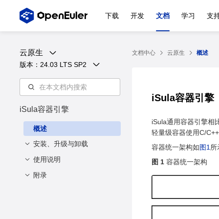
下载
开发
文档
学习
支
云原生
文档中心
云原生
概述
版本：
24.03 LTS SP2
iSula容器引擎
iSula容器引擎
iSula通用容器引擎
概述
轻量级容器使用C/C
安装、升级与卸载
容器统一架构如
图1
所
使用说明
安装与配置
图 1
容器统一架构
附录
升级
容器管理
安装方法
卸载
配置方法
支持CNI网络
命令行参数说明
创建容器
描述
CNI配置参数
启动容器
容器资源管理
描述